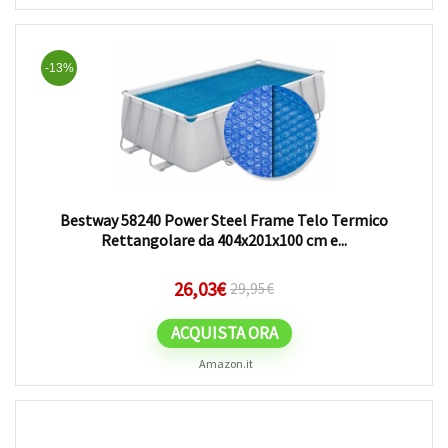
-13%
Bestway 58240 Power Steel Frame Telo Termico
Rettangolare da 404x201x100 cm e...
26,03
€
29,95
€
ACQUISTA ORA
Amazon.it