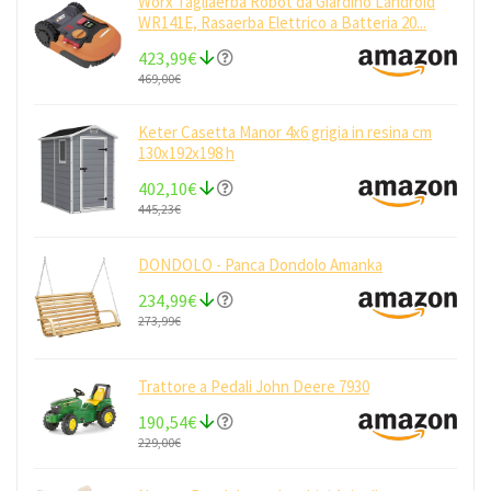
Worx Tagliaerba Robot da Giardino Landroid
WR141E, Rasaerba Elettrico a Batteria 20...
423,99€
469,00€
Keter Casetta Manor 4x6 grigia in resina cm
130x192x198 h
402,10€
445,23€
DONDOLO - Panca Dondolo Amanka
234,99€
273,99€
Trattore a Pedali John Deere 7930
190,54€
229,00€