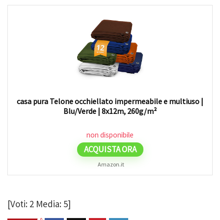
casa pura Telone occhiellato impermeabile e multiuso |
Blu/Verde | 8x12m, 260g/m²
non disponibile
ACQUISTA ORA
Amazon.it
[Voti:
2
Media:
5
]
0