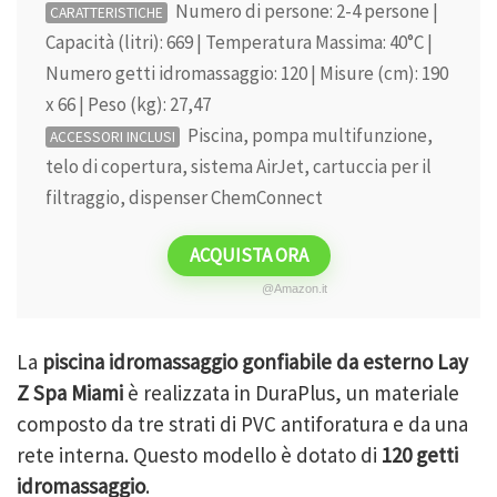
Numero di persone: 2-4 persone |
CARATTERISTICHE
Capacità (litri): 669 | Temperatura Massima: 40°C |
Numero getti idromassaggio: 120 | Misure (cm): 190
x 66 | Peso (kg): 27,47
Piscina, pompa multifunzione,
ACCESSORI INCLUSI
telo di copertura, sistema AirJet, cartuccia per il
filtraggio, dispenser ChemConnect
ACQUISTA ORA
@Amazon.it
La
piscina idromassaggio gonfiabile da esterno
Lay
Z Spa Miami
è realizzata in
DuraPlus,
un materiale
composto da tre strati di PVC antiforatura e da una
rete interna. Questo modello è dotato di
120 getti
idromassaggio
.