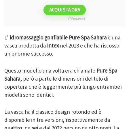
ACQUISTA ORA
@Amazon.it
L’
idromassaggio gonfiabile
Pure Spa Sahara
è una
vasca prodotta da
Intex
nel 2018 e che ha riscosso
un enorme successo.
Questo modello una volta era chiamato
Pure Spa
Sahara,
però a parte le dimensioni del telo di
copertura che è leggermente più lungo entrambe i
modelli sono identici.
La vasca ha il classico design rotondo ed è
disponibile in tre versioni, rispettivamente da
quattro,
da
sei
e dal 2022 persino da otto posti. La