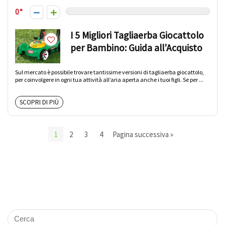
0
I 5 Migliori Tagliaerba Giocattolo
per Bambino: Guida all’Acquisto
Sul mercato è possibile trovare tantissime versioni di tagliaerba giocattolo,
per coinvolgere in ogni tua attività all’aria aperta anche i tuoi figli. Se per ...
SCOPRI DI PIÙ
1
2
3
4
Pagina successiva »