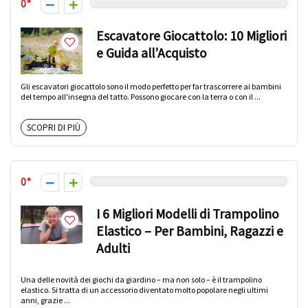
0
Escavatore Giocattolo: 10 Migliori
e Guida all’Acquisto
Gli escavatori giocattolo sono il modo perfetto per far trascorrere ai bambini
del tempo all'insegna del tatto. Possono giocare con la terra o con il ...
SCOPRI DI PIÙ
0
I 6 Migliori Modelli di Trampolino
Elastico – Per Bambini, Ragazzi e
Adulti
Una delle novità dei giochi da giardino – ma non solo – è il trampolino
elastico. Si tratta di un accessorio diventato molto popolare negli ultimi
anni, grazie ...