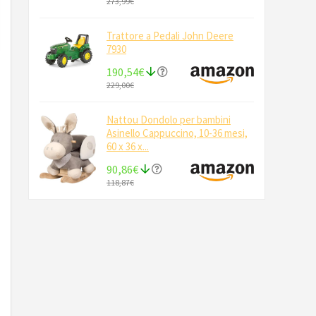
273,99€
Trattore a Pedali John Deere
7930
190,54€
229,00€
Nattou Dondolo per bambini
Asinello Cappuccino, 10-36 mesi,
60 x 36 x...
90,86€
118,87€