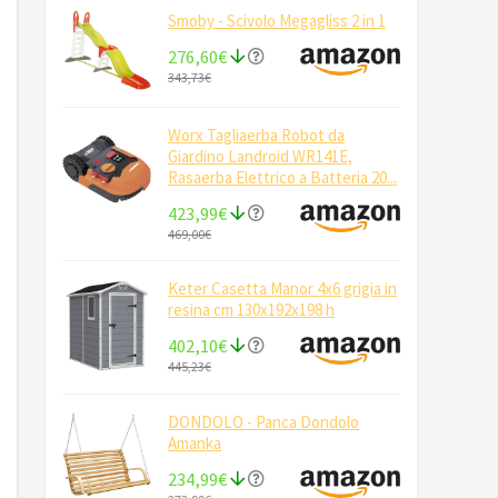
Smoby - Scivolo Megagliss 2 in 1
276,60€
343,73€
Worx Tagliaerba Robot da
Giardino Landroid WR141E,
Rasaerba Elettrico a Batteria 20...
423,99€
469,00€
Keter Casetta Manor 4x6 grigia in
resina cm 130x192x198 h
402,10€
445,23€
DONDOLO - Panca Dondolo
Amanka
234,99€