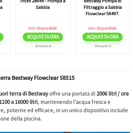
i
Intex 28644 - Pompa a
Bestway Pompa di
ia
Sabbia
Filtraggio a Sabbia
,
Flowclear 58497,
H
Portata 5.678 L/H
per...
non disponibile
non disponibile
ACQUISTA ORA
ACQUISTA ORA
Amazon.it
Amazon.it
i terra Bestway Flowclear 58515
uori terra di Bestway
offre una portata di
2006 litri / ora
1100 a 16000 litri
, mantenendo l’acqua fresca e
re, potente ed efficace, in un unico dispositivo include
one della piscina.