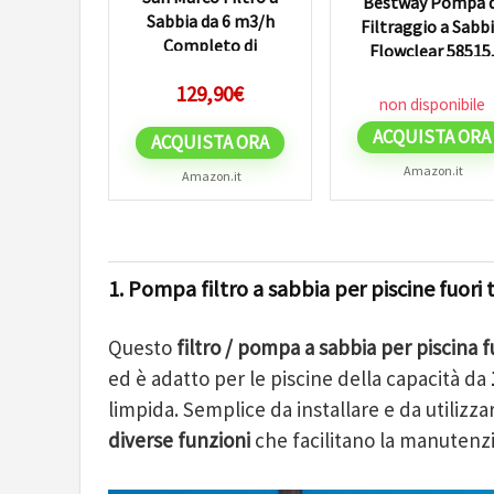
Bestway Pompa d
Sabbia da 6 m3/h
Filtraggio a Sabb
Completo di
Flowclear 58515
Aqualoon
Portata 2.600 L/
129,90
€
per...
non disponibile
ACQUISTA ORA
ACQUISTA ORA
Amazon.it
Amazon.it
1. Pompa filtro a sabbia per piscine fuor
Questo
filtro / pompa a sabbia per piscina f
ed è adatto per le piscine della capacità da
limpida. Semplice da installare e da utilizza
diverse funzioni
che facilitano la manutenzi