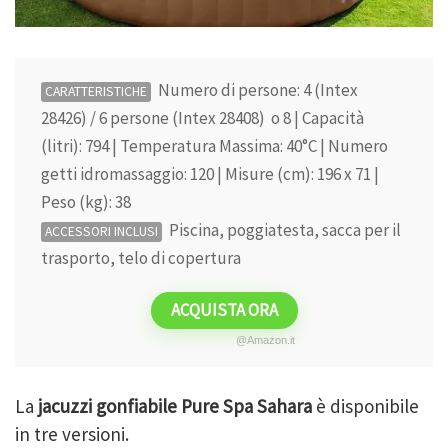
Numero di persone: 4 (Intex
CARATTERISTICHE
28426) / 6 persone (Intex 28408) o 8 | Capacità
(litri): 794 | Temperatura Massima: 40°C | Numero
getti idromassaggio: 120 | Misure (cm): 196 x 71 |
Peso (kg): 38
Piscina, poggiatesta, sacca per il
ACCESSORI INCLUSI
trasporto, telo di copertura
ACQUISTA ORA
@Amazon.it
La
jacuzzi gonfiabile Pure Spa Sahara
è disponibile
in tre versioni.