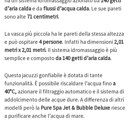
ha un sistema idromassaggio azionato da
140 getti
d’aria calda
e da
flussi d’acqua calda
. Le sue pareti
sono alte
71 centimetri
.
La vasca più piccola ha le pareti della stessa altezza
e può ospitare
4 persone
. Infatti ha dimensioni
2,01
metri x 2,01 metri.
Il sistema idromassaggio è più
semplice e composto
da
140 getti d’aria calda
.
Questa jacuzzi gonfiabile è dotata di tante
funzionalità. È possibile riscaldare l’acqua fino
a
40°C,
azionare il filtraggio automatico e il sistema di
addolcimento delle acque dure. A differenza di altri
modelli però la
Pure Spa Jet & Bubble Deluxe
riesce
a purificare anche l’acqua di mare.