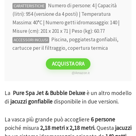
Numero di persone: 4 | Capacità
CARATTERISTICHE
(litri): 954 (versione da 4 posti) | Temperatura
Massima: 40°C | Numero getti idromassaggio: 140 |
Misure (cm): 201 x 201 x 71 | Peso (kg): 60.77
Piscina, poggiatesta gonfiabili,
ACCESSORI INCLUSI
cartucce per il filtraggio, copertura termica
ACQUISTA ORA
@Amazon.it
La
Pure Spa Jet & Bubble Deluxe
è un altro modello
di
jacuzzi gonfiabile
disponibile in due versioni.
La vasca più grande può accogliere
6 persone
poiché misura
2,18 metri
x 2,18 metri.
Questa
jacuzzi