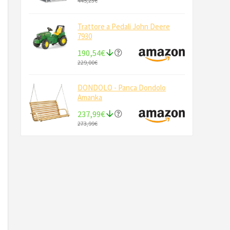
445,23€
Trattore a Pedali John Deere
7930
190,54€
229,00€
DONDOLO - Panca Dondolo
Amanka
237,99€
273,99€