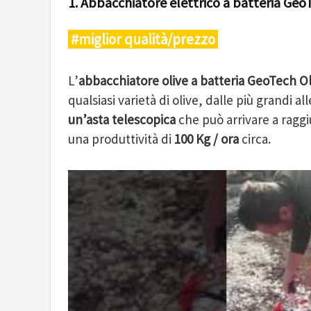
1. Abbacchiatore elettrico a batteria Geo
#miglior qualità/prezzo
L’
abbacchiatore olive a batteria GeoTech Ol
qualsiasi varietà di olive, dalle più grandi al
un’asta telescopica
che può arrivare a ragg
una produttività di
100 Kg / ora
circa.