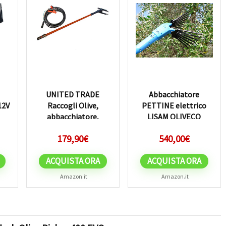
UNITED TRADE
Abbacchiatore
12V
Raccogli Olive,
PETTINE elettrico
abbacchiatore,
LISAM OLIVECO
ive
scuotioliva,
RACCOLTA OLIVE
179,90
€
540,00
€
scuotitore per Oliva,
leggero e
scuoti Oliva Potenza...
maneggevole made
ACQUISTA ORA
ACQUISTA ORA
in...
Amazon.it
Amazon.it