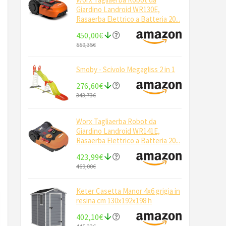
Giardino Landroid WR130E,
Rasaerba Elettrico a Batteria 20...
450,00€
559,35€
Smoby - Scivolo Megagliss 2 in 1
276,60€
343,73€
Worx Tagliaerba Robot da
Giardino Landroid WR141E,
Rasaerba Elettrico a Batteria 20...
423,99€
469,00€
Keter Casetta Manor 4x6 grigia in
resina cm 130x192x198 h
402,10€