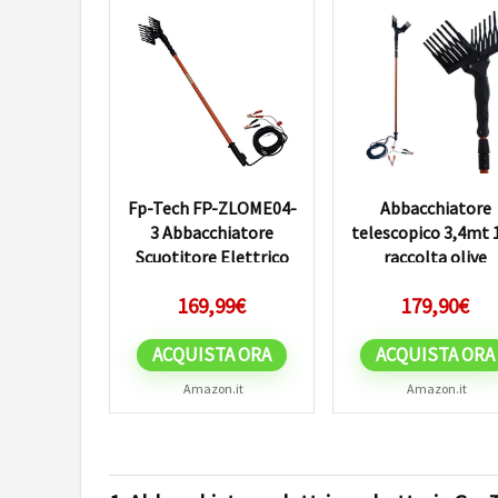
Fp-Tech FP-ZLOME04-
Abbacchiatore
3 Abbacchiatore
telescopico 3,4mt 
Scuotitore Elettrico
raccolta olive
per Olive, 140 W, 12 V,
scuotitore scuotiol
169,99
€
179,90
€
Arancione
8004
ACQUISTA ORA
ACQUISTA ORA
Amazon.it
Amazon.it