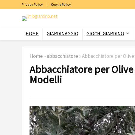
Privacy Policy
Cookie Policy
HOME
GIARDINAGGIO
GIOCHI GIARDINO
Home
»
abbacchiatore
»
Abbacchiatore per Olive a
Abbacchiatore per Olive a
Modelli