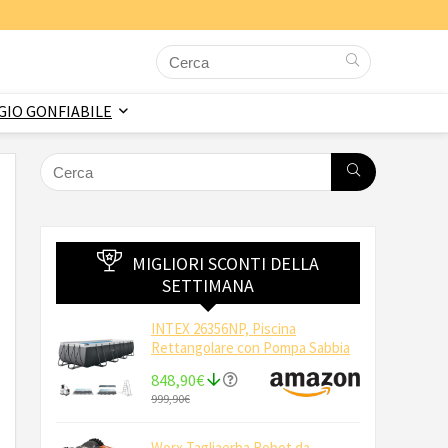
IO GONFIABILE
MIGLIORI SCONTI DELLA
SETTIMANA
INTEX 26356NP, Piscina
Rettangolare con Pompa Sabbia
848,90€
999,90€
Worx Tagliaerba Robot da