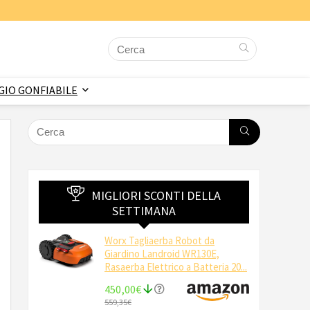
IO GONFIABILE
MIGLIORI SCONTI DELLA
SETTIMANA
Worx Tagliaerba Robot da
Giardino Landroid WR130E,
Rasaerba Elettrico a Batteria 20...
450,00€
559,35€