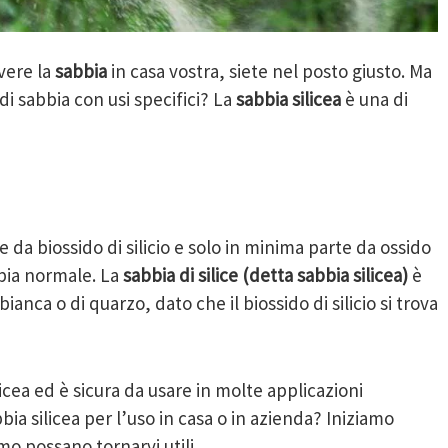
avere la
sabbia
in casa vostra, siete nel posto giusto. Ma
di sabbia con usi specifici? La
sabbia silicea
è una di
da biossido di silicio e solo in minima parte da ossido
bia normale. La
sabbia di silice (detta sabbia silicea)
è
ca o di quarzo, dato che il biossido di silicio si trova
icea ed è sicura da usare in molte applicazioni
a silicea per l’uso in casa o in azienda? Iniziamo
mo possano tornarvi utili.