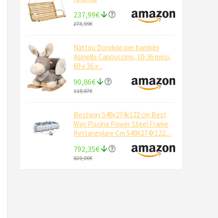
237,99€
273,99€
Nattou Dondolo per bambini
Asinello Cappuccino, 10-36 mesi,
60 x 36 x...
90,86€
118,87€
Bestway 549x274x122 cm Best
Way Piscina Power Steel Frame
Rettangolare Cm 549X274X122,...
792,35€
820,00€